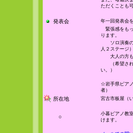
ただくことも
発表会
年一回発表会
緊張感をもっ
ります。
ソロ演奏の他
人２ステー
大人の方も
（希望される
い。）
☆岩手県ピア
者）
所在地
宮古市板屋（
小暮ピアノ教
○
けます。