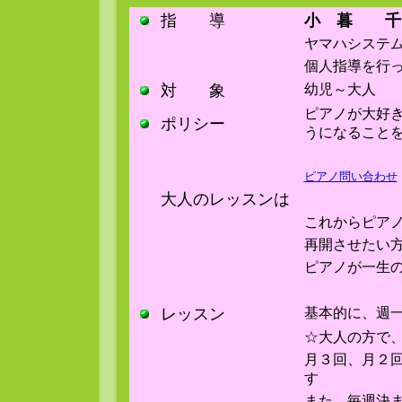
指 導
小 暮 千
ヤマハシステ
個人指導を行
対 象
幼児～大人
ピアノが大好
ポリシー
うになること
ピアノ問い合わせ
大人のレッスンは
これからピア
再開させたい
ピアノが一生
レッスン
基本的に、週
☆大人の方で
月３回、月２
す
また、毎週決