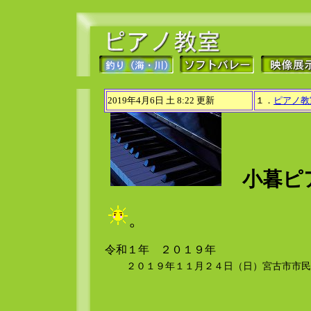
2019年4月6日 土 8:22
更新
１．
ピアノ教
小暮ピ
。
令和１年 ２０１９年
２０１９年１１月２４日（日）宮古市市民