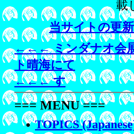
載
当サイトの更
←←← ミンダナオ会展
ト晴海にて
←←← す
=== MENU ===
TOPICS (Japanese