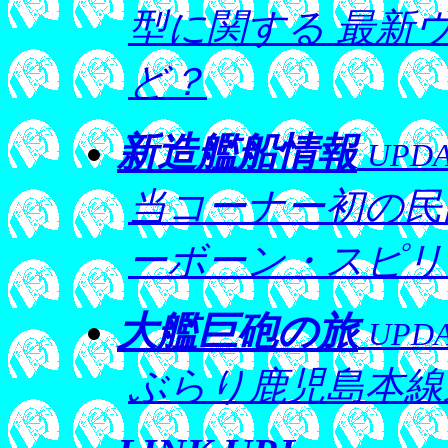
型に関する 最新
ど？
新造艦船情報
UPDA
当コーナー初の民
ーボーン・スピリ
大艦巨砲の旅
UPDA
ぶらり鹿児島本線