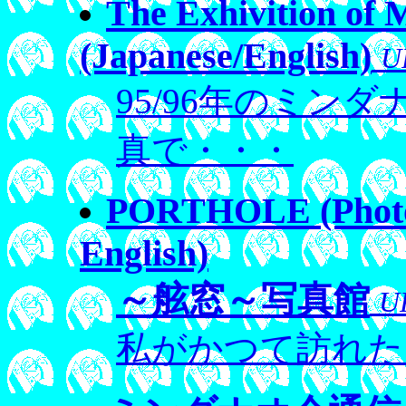
The Exhivition o
(Japanese/English)
U
95/96年のミン
真で・・・
PORTHOLE (Photogr
English)
～舷窓～写真館
U
私がかつて訪れた