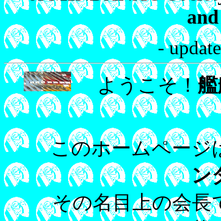
and
- updat
ようこそ！
艦
このホームページ
ン
その名目上の会長