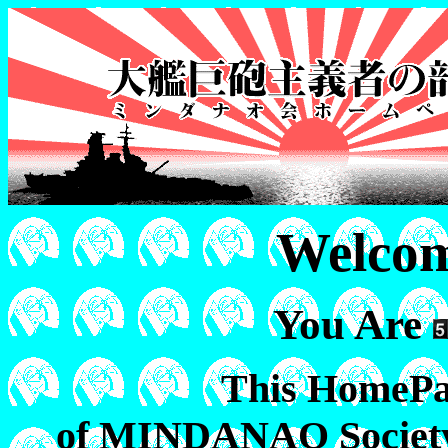
Welcom
You Are
This HomePa
of MINDANAO Society(