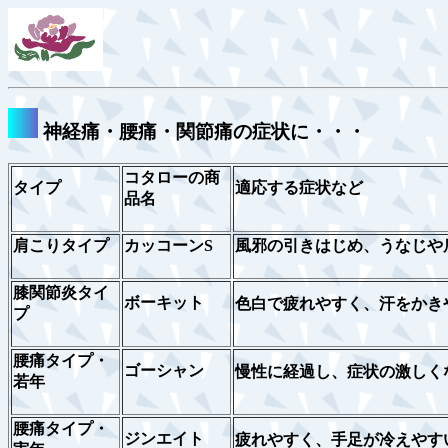
神経痛・腰痛・関節痛の症状に・・・
コタローの商
タイプ
適応する症状など
品名
肩こりタイプ
カッコーンS
風邪の引きはじめ、うなじや
膝関節炎タイ
ボーキット
色白で疲れやすく、汗をかき
プ
腰痛タイプ・
ゴーシャン
慢性に経過し、症状の激しく
若年
腰痛タイプ・
ジンエイト
疲れやすく、手足が冷えやす