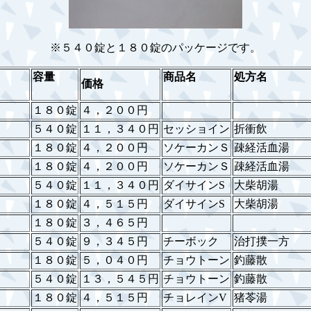
※５４０錠と１８０錠のパッケージです。
容量
商品名
処方名
価格
１８０錠
４，２００円
５４０錠
１１，３４０円
セッショイン
折衝飲
１８０錠
４，２００円
ソケーカンＳ
疎経活血湯
１８０錠
４，２００円
ソケーカンＳ
疎経活血湯
５４０錠
１１，３４０円
ダイサインS
大柴胡湯
１８０錠
４，５１５円
ダイサインS
大柴胡湯
１８０錠
３，４６５円
５４０錠
９，３４５円
チーボック
治打撲一方
１８０錠
５，０４０円
チョウトーン
釣藤散
５４０錠
１３，５４５円
チョウトーン
釣藤散
１８０錠
４，５１５円
チョレインV
猪苓湯