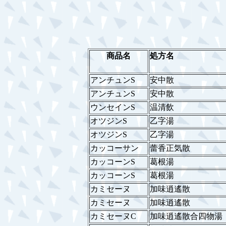
商品名
処方名
アンチュンS
安中散
アンチュンS
安中散
ウンセインS
温清飲
オツジンS
乙字湯
オツジンS
乙字湯
カッコーサン
蕾香正気散
カッコーンS
葛根湯
カッコーンS
葛根湯
カミセーヌ
加味逍遙散
カミセーヌ
加味逍遙散
カミセーヌC
加味逍遙散合四物湯