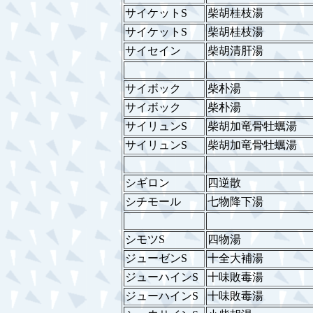
サイケットS
柴胡桂枝湯
サイケットS
柴胡桂枝湯
サイセイン
柴胡清肝湯
サイボック
柴朴湯
サイボック
柴朴湯
サイリュンS
柴胡加竜骨牡蠣湯
サイリュンS
柴胡加竜骨牡蠣湯
シギロン
四逆散
シチモール
七物降下湯
シモツS
四物湯
ジューゼンS
十全大補湯
ジューハインS
十味敗毒湯
ジューハインS
十味敗毒湯