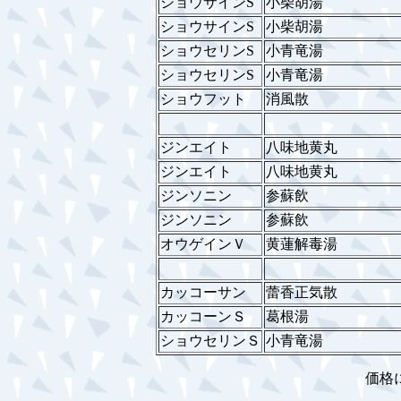
ショウサインS
小柴胡湯
ショウサインS
小柴胡湯
ショウセリンS
小青竜湯
ショウセリンS
小青竜湯
ショウフット
消風散
ジンエイト
八味地黄丸
ジンエイト
八味地黄丸
ジンソニン
参蘇飲
ジンソニン
参蘇飲
オウゲインＶ
黄蓮解毒湯
カッコーサン
蕾香正気散
カッコーンＳ
葛根湯
ショウセリンＳ
小青竜湯
価格