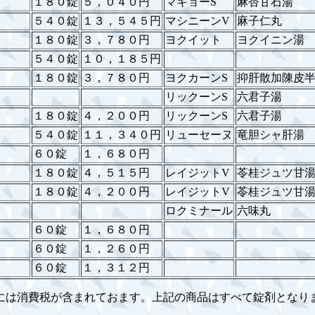
１８０錠
５，０４０円
マキョーS
麻杏甘石湯
５４０錠
１３，５４５円
マシニーンV
麻子仁丸
１８０錠
３，７８０円
ヨクイット
ヨクイニン湯
５４０錠
１０，１８５円
１８０錠
３，７８０円
ヨクカーンS
抑肝散加陳皮
リックーンS
六君子湯
１８０錠
４，２００円
リックーンS
六君子湯
５４０錠
１１，３４０円
リューセーヌ
竜胆シャ肝湯
６０錠
１，６８０円
１８０錠
４，５１５円
レイジットV
苓桂ジュツ甘
１８０錠
４，２００円
レイジットV
苓桂ジュツ甘
ロクミナール
六味丸
６０錠
１，６８０円
６０錠
１，２６０円
６０錠
１，３１２円
には消費税が含まれておます。上記の商品はすべて錠剤となり