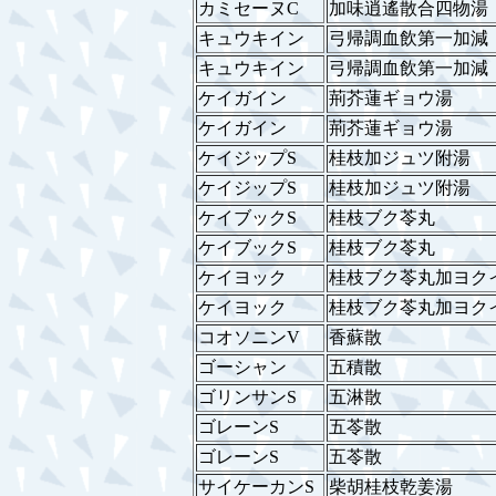
カミセーヌC
加味逍遙散合四物湯
キュウキイン
弓帰調血飲第一加減
キュウキイン
弓帰調血飲第一加減
ケイガイン
荊芥蓮ギョウ湯
ケイガイン
荊芥蓮ギョウ湯
ケイジップS
桂枝加ジュツ附湯
ケイジップS
桂枝加ジュツ附湯
ケイブックS
桂枝ブク苓丸
ケイブックS
桂枝ブク苓丸
ケイヨック
桂枝ブク苓丸加ヨク
ケイヨック
桂枝ブク苓丸加ヨク
コオソニンV
香蘇散
ゴーシャン
五積散
ゴリンサンS
五淋散
ゴレーンS
五苓散
ゴレーンS
五苓散
サイケーカンS
柴胡桂枝乾姜湯