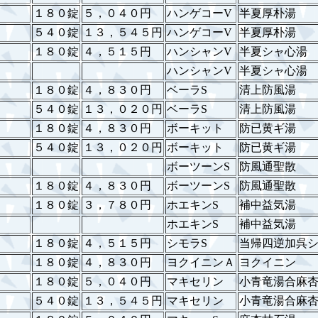
１８０錠
５，０４０円
ハンゲコーV
半夏厚朴湯
５４０錠
１３，５４５円
ハンゲコーV
半夏厚朴湯
１８０錠
４，５１５円
ハンシャンV
半夏シャ心湯
ハンシャンV
半夏シャ心湯
１８０錠
４，８３０円
ベーラS
清上防風湯
５４０錠
１３，０２０円
ベーラS
清上防風湯
１８０錠
４，８３０円
ボーキット
防已黄ギ湯
５４０錠
１３，０２０円
ボーキット
防已黄ギ湯
ボーツーンS
防風通聖散
１８０錠
４，８３０円
ボーツーンS
防風通聖散
１８０錠
３，７８０円
ホエキンS
補中益気湯
ホエキンS
補中益気湯
１８０錠
４，５１５円
シモラS
当帰四逆加呉
１８０錠
４，８３０円
ヨクイニンＡ
ヨクイニン
１８０錠
５，０４０円
マキセリン
小青竜湯合麻
５４０錠
１３，５４５円
マキセリン
小青竜湯合麻