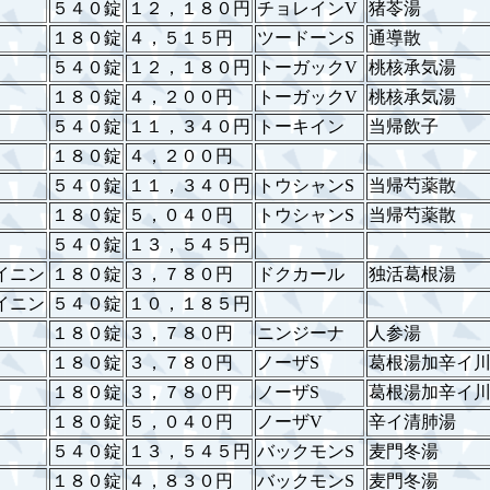
５４０錠
１２，１８０円
チョレインV
猪苓湯
１８０錠
４，５１５円
ツードーンS
通導散
５４０錠
１２，１８０円
トーガックV
桃核承気湯
１８０錠
４，２００円
トーガックV
桃核承気湯
５４０錠
１１，３４０円
トーキイン
当帰飲子
１８０錠
４，２００円
５４０錠
１１，３４０円
トウシャンS
当帰芍薬散
１８０錠
５，０４０円
トウシャンS
当帰芍薬散
５４０錠
１３，５４５円
イニン
１８０錠
３，７８０円
ドクカール
独活葛根湯
イニン
５４０錠
１０，１８５円
１８０錠
３，７８０円
ニンジーナ
人参湯
１８０錠
３，７８０円
ノーザS
葛根湯加辛イ
１８０錠
３，７８０円
ノーザS
葛根湯加辛イ
１８０錠
５，０４０円
ノーザV
辛イ清肺湯
５４０錠
１３，５４５円
バックモンS
麦門冬湯
１８０錠
４，８３０円
バックモンS
麦門冬湯