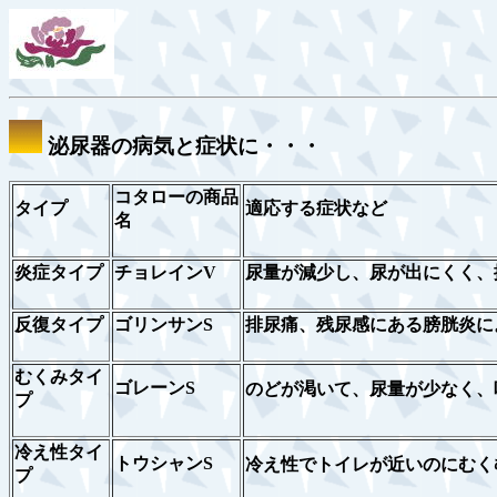
泌尿器の病気と症状に・・・
コタローの商品
タイプ
適応する症状など
名
炎症タイプ
チョレインV
尿量が減少し、尿が出にくく、
反復タイプ
ゴリンサンS
排尿痛、残尿感にある膀胱炎に
むくみタイ
ゴレーンS
のどが渇いて、尿量が少なく、
プ
冷え性タイ
トウシャンS
冷え性でトイレが近いのにむく
プ