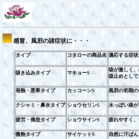
感冒、風邪の諸症状に・・・
タイプ
コタローの商品名
適応する症状
咳が激しく、
咳き込みタイプ
マキョーS
咳止めとして
発熱・悪寒タイプ
カッコーンS
風邪の初期の
クシャミ・鼻水タイプ
ショウセリンS
水っぽい痰が
疲労・倦怠タイプ
ショウサインS
疲れやすく、
微熱タイプ
サイケットS
自然に汗ばん