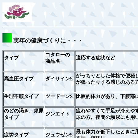
実年の健康づくりに・・・
コタローの
タイプ
適応する症状など
商品名
がっちりとした体格で便秘
高血圧タイプ
ダイサインS
が張ったりする感じのある
生理不順タイプ
ツードーンS
比較的体力があり、下腹部
のどの渇き、頻尿
疲れやすくて手足が冷えや
ジンエイト
タイプ
尿の方。夜間の頻尿にも用
最も体力が低下したときに
疲労タイプ
ジュウゼンS