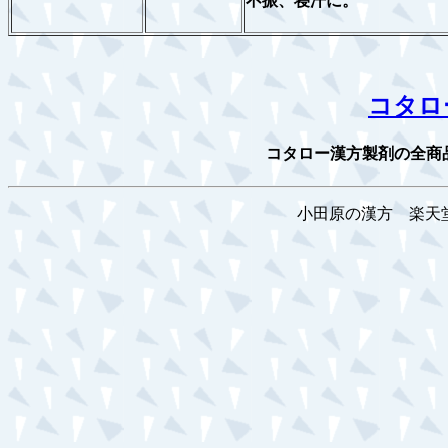
不振、寝汗に。
コタロ
コタロー漢方製剤の全商
小田原の漢方 楽天堂薬局 ra