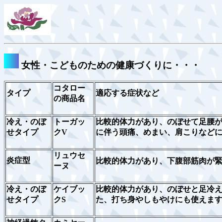
女性・こどものための健康づくりに・・・
コタロー
タイプ
適応する症状など
の商品名
冷え・のぼ
トーガッ
比較的体力があり、のぼせて足腰
せタイプ
クV
に伴う頭痛、めまい、肩こりなど
リュウセ
炎症型
比較的体力があり、下腹部筋肉が
ーヌ
冷え・のぼ
ケイブッ
比較的体力があり、のぼせと足冷
せタイプ
クS
た、打ち身やしもやけにも使えま