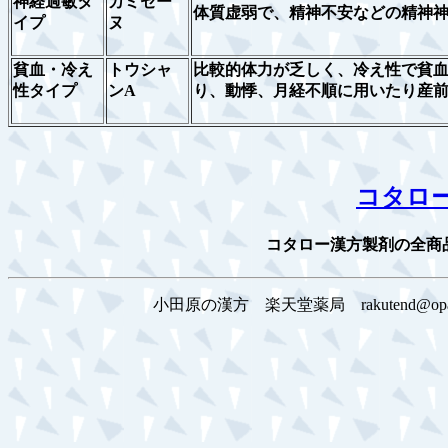
神経過敏タ
カミセー
体質虚弱で、精神不安などの精神
イプ
ヌ
貧血・冷え
トウシャ
比較的体力が乏しく、冷え性で貧
性タイプ
ンA
り、動悸、月経不順に用いたり産
コタロ
コタロー漢方製剤の全商
小田原の漢方 楽天堂薬局 rakutend@opa